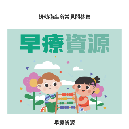
府
隱
婦幼衛生所常見問答集
私
權
政
策
網
站
安
全
政
策
政
府
網
站
資
料
早療資源
開