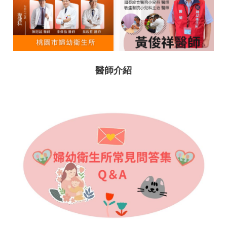
首
頁
網
站
導
覽
醫師介紹
市
政
信
箱
常
見
問
答
桃
園
市
政