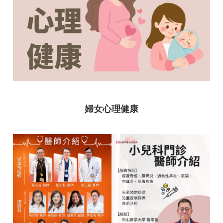
訊
便
民
服
務
機
關
通
婦女心理健康
訊
錄
政
府
資
訊
公
開
回