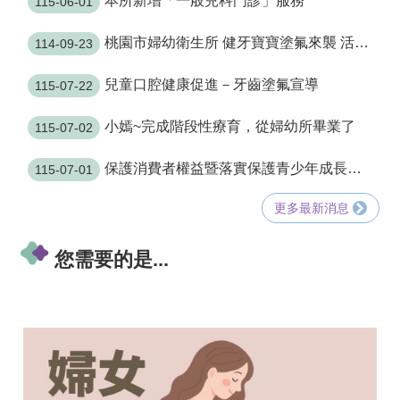
本所新增「一般兒科門診」服務
115-06-01
尋
桃園市婦幼衛生所 健牙寶寶塗氟來襲 活動場次預告
114-09-23
歡迎黃俊祥醫師進駐本所，提供「一般兒科門診」服務！
兒童口腔健康促進－牙齒塗氟宣導
115-07-22
認
識
小嫣~完成階段性療育，從婦幼所畢業了
115-07-02
我
們
保護消費者權益暨落實保護青少年成長環境宣導
115-07-01
訊
息
更多最新消息
公
告
您需要的是...
門
診
資
訊
業
務
資