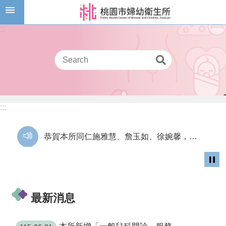
跳到主要內容區塊
門
:::
診
時
間
網
路
預
:::
約
掛
號
恭賀本所同仁施雅慧、詹玉如、徐婉馨，榮獲桃園市115年優良護理人員！
門
診
桃園市婦幼衛生所兒童服務對象：0至尚未滿6足歲疑似發展遲緩兒童。
服
務
賀~支援本所復健科陳冠誠醫師，獲得114年度優良醫事人員獎項殊榮
最新消息
進
階
搜
8月13日14:30至15:00防空演習行網降速演練，請預為因應，詳洽NCC官網